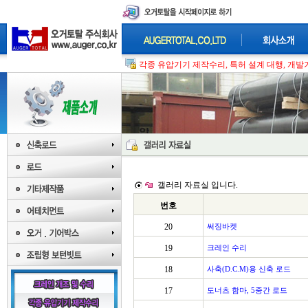
각종 유압기기 제작수리, 특허 설계 대행, 개발기
갤러리 자료실 입니다.
번호
20
써징바켓
19
크레인 수리
18
사축(D.C.M)용 신축 로드
17
도너츠 함마, 5중간 로드