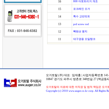
16
808 아웃트리거 개조
15
포크레인 오거
14
특수 교반빗트
13
prd screw rod
12
빽텐션 뭉치
11
대구경용 오일탱크
오거토탈 (주) 대표 : 임재홍 | 사업자등록번호 141-8
10847 경기도 파주시 방촌로 348번길 27 (맥금동42
오거토탈의 자료에 대한 저작권 및 법적 책임은 오거
Copyright (c) 2010 www.auger.co.kr corp. All Rights R