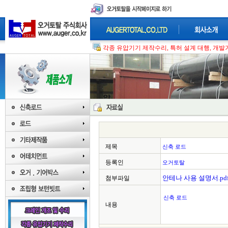
각종 유압기기 제작수리, 특허 설계 대행, 개발기
제목
신축 로드
등록인
오거토탈
안테나 사용 설명서.pd
첨부파일
신축 로드
내용