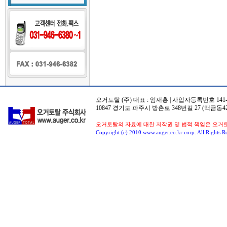
오거토탈 (주) 대표 : 임재홍 | 사업자등록번호 141-8
10847 경기도 파주시 방촌로 348번길 27 (맥금동42
오거토탈의 자료에 대한 저작권 및 법적 책임은 오거
Copyright (c) 2010 www.auger.co.kr corp. All Rights R